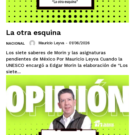
La otra esquina
Mauricio Leyva
-
01/06/2026
NACIONAL
Los siete saberes de Morin y las asignaturas
pendientes de México Por Mauricio Leyva Cuando la
SUSCRIBIRSE
UNESCO encargó a Edgar Morin la elaboración de “Los
siete...
Estados
Aguascalientes
Baja California
Baja California Sur
Campeche
Chiapas
Chihuahua
Ciudad de México
Coahuila
Colima
Durango
Estado de México
Guanajuato
Guerrero
Hidalgo
Jalisco