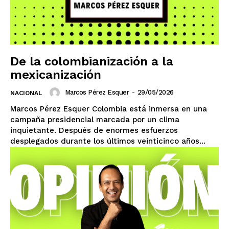
Michoacán
Zacatecas
Yucatán
Veracruz
Tlaxcala
Tamaulipas
Tabasco
Sonora
Sinaloa
San Luis Potosí
Quintana Roo
Querétaro
Puebla
Oaxaca
Nuevo León
Nayarit
Morelos
De la colombianización a la
mexicanización
Marcos Pérez Esquer
-
29/05/2026
NACIONAL
Marcos Pérez Esquer Colombia está inmersa en una
campaña presidencial marcada por un clima
inquietante. Después de enormes esfuerzos
desplegados durante los últimos veinticinco años...