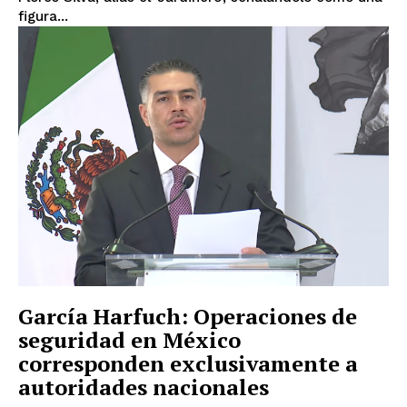
Chihuahua
Ciudad de México
Coahuila
figura...
Colima
Durango
Estado de México
Guanajuato
Guerrero
Hidalgo
Jalisco
Michoacán
Zacatecas
Yucatán
Veracruz
Tlaxcala
Tamaulipas
Tabasco
Sonora
Sinaloa
San Luis Potosí
Quintana Roo
Querétaro
Puebla
Oaxaca
Nuevo León
Nayarit
Morelos
García Harfuch: Operaciones de
seguridad en México
corresponden exclusivamente a
autoridades nacionales