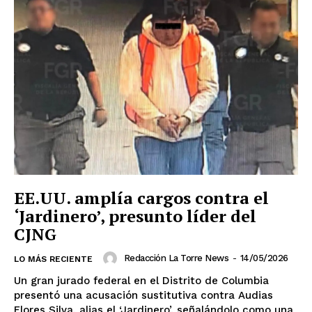
SUSCRIBIRSE
EE.UU. amplía cargos contra el
‘Jardinero’, presunto líder del
CJNG
Estados
Redacción La Torre News
-
14/05/2026
LO MÁS RECIENTE
Un gran jurado federal en el Distrito de Columbia
Aguascalientes
Baja California
presentó una acusación sustitutiva contra Audias
Baja California Sur
Campeche
Chiapas
Flores Silva, alias el ‘Jardinero’, señalándolo como una