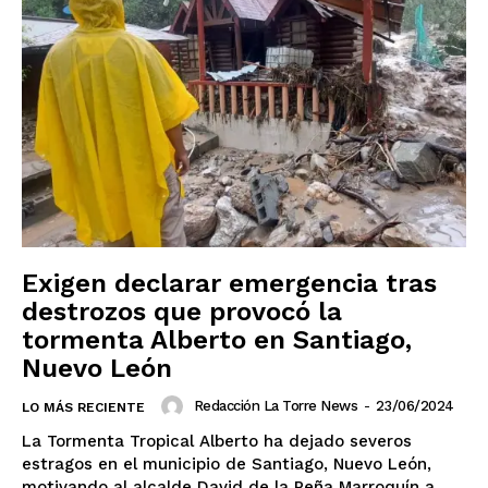
Baja California Sur
Campeche
Chiapas
Chihuahua
Ciudad de México
Coahuila
Colima
Durango
Estado de México
Guanajuato
Guerrero
Hidalgo
Jalisco
Michoacán
Zacatecas
Yucatán
Veracruz
Tlaxcala
Tamaulipas
Tabasco
Sonora
Sinaloa
San Luis Potosí
Quintana Roo
Querétaro
Puebla
Oaxaca
Nuevo León
Nayarit
Morelos
Exigen declarar emergencia tras
destrozos que provocó la
tormenta Alberto en Santiago,
Nuevo León
Redacción La Torre News
-
23/06/2024
LO MÁS RECIENTE
La Tormenta Tropical Alberto ha dejado severos
estragos en el municipio de Santiago, Nuevo León,
motivando al alcalde David de la Peña Marroquín a...