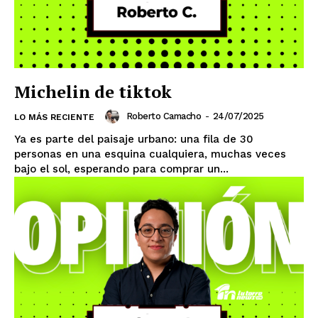
Michelin de tiktok
SUSCRIBIRSE
Roberto Camacho
-
24/07/2025
LO MÁS RECIENTE
Ya es parte del paisaje urbano: una fila de 30
personas en una esquina cualquiera, muchas veces
bajo el sol, esperando para comprar un...
Estados
Aguascalientes
Baja California
Baja California Sur
Campeche
Chiapas
Chihuahua
Ciudad de México
Coahuila
Colima
Durango
Estado de México
Guanajuato
Guerrero
Hidalgo
Jalisco
Michoacán
Zacatecas
Yucatán
Veracruz
Tlaxcala
Tamaulipas
Tabasco
Sonora