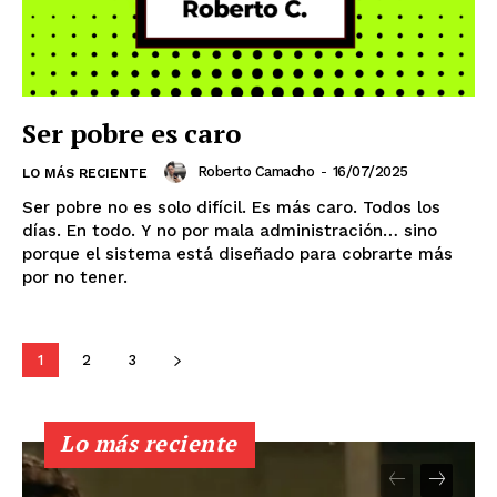
Sinaloa
San Luis Potosí
Quintana Roo
Querétaro
Puebla
Oaxaca
Nuevo León
Nayarit
Morelos
Ser pobre es caro
Roberto Camacho
-
16/07/2025
LO MÁS RECIENTE
Ser pobre no es solo difícil. Es más caro. Todos los
días. En todo. Y no por mala administración… sino
porque el sistema está diseñado para cobrarte más
por no tener.
1
2
3
Lo más reciente