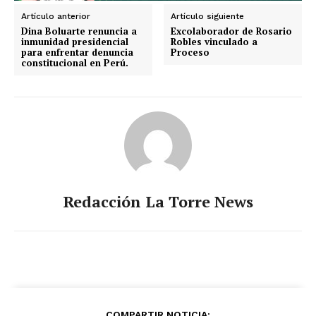
Artículo anterior
Artículo siguiente
Dina Boluarte renuncia a
Excolaborador de Rosario
inmunidad presidencial
Robles vinculado a
para enfrentar denuncia
Proceso
constitucional en Perú.
SUSCRIBIRSE
Estados
Aguascalientes
Baja California
Baja California Sur
Campeche
Chiapas
Redacción La Torre News
Chihuahua
Ciudad de México
Coahuila
Colima
Durango
Estado de México
Guanajuato
Guerrero
Hidalgo
Jalisco
Michoacán
Zacatecas
Yucatán
Veracruz
Tlaxcala
Tamaulipas
Tabasco
Sonora
Sinaloa
San Luis Potosí
Quintana Roo
Querétaro
Puebla
Oaxaca
Nuevo León
Nayarit
Morelos
COMPARTIR NOTICIA: