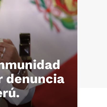
 inmunidad
r denuncia
erú.