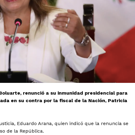
mento
Estados
Aguascalientes
Baja California
Baja California Sur
Campeche
Chihuahua
Ciudad de México
Colima
Durango
Estado de M
 Boluarte, renunció a su inmunidad presidencial para
Guanajuato
Guerrero
Hidalgo
da en su contra por la fiscal de la Nación, Patricia
Michoacán
Zacatecas
Yucatá
Tlaxcala
Tamaulipas
Tabasco
Sinaloa
San Luis Potosí
Quint
usticia, Eduardo Arana, quien indicó que la renuncia se
Querétaro
Puebla
Oaxaca
so de la República.
Nayarit
Morelos