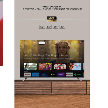
Chiapas
Coahuila
éxico
Jalisco
n
Veracruz
Sonora
ana Roo
Nuevo León