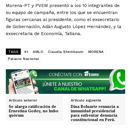
Morena-PT y PVEM presentó a los 10 integrantes de
su equipo de campaña, entre los que se encuentran
figuras cercanas al presidente, como el exsecretario
de Gobernación, Adán Augusto López Hernández, y la
exsecretaria de Economía, Tatiana.
TAGS
4t
AMLO
Claudia Sheinbaum
MORENA
Palacio Nacional
SUSCRIBIRSE
Artículo anterior
Artículo siguiente
Estados
Se alarga ratificación de
Dina Boluarte renuncia a
Ernestina Godoy, no hubo
inmunidad presidencial
quórum
para enfrentar denuncia
Aguascalientes
Baja California
constitucional en Perú.
Baja California Sur
Campeche
Chiapas
Chihuahua
Ciudad de México
Coahuila