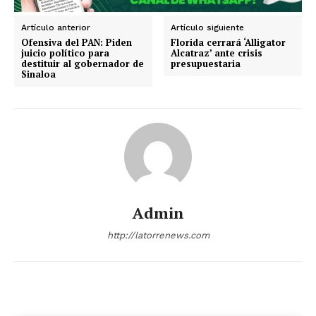
Aguascalientes
Baja California
Artículo anterior
Artículo siguiente
Ofensiva del PAN: Piden
Florida cerrará ‘Alligator
Baja California Sur
Campeche
Chiapas
juicio político para
Alcatraz’ ante crisis
Chihuahua
Ciudad de México
Coahuila
destituir al gobernador de
presupuestaria
Sinaloa
Colima
Durango
Estado de México
Guanajuato
Guerrero
Hidalgo
Jalisco
Michoacán
Zacatecas
Yucatán
Veracruz
Tlaxcala
Tamaulipas
Tabasco
Sonora
Sinaloa
San Luis Potosí
Quintana Roo
Querétaro
Puebla
Oaxaca
Nuevo León
Nayarit
Morelos
Admin
http://latorrenews.com