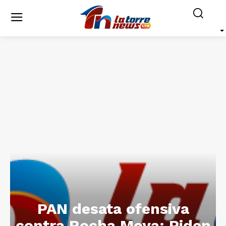
PAN desata ofensiva
contra Rocha Moya: Piden