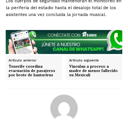
Los cuerpos de seguridad mantendrán el monitoreo en
la periferia del estadio hasta el desalojo total de los
asistentes una vez concluida la jornada musical.
SUSCRIBIRSE
Artículo anterior
Artículo siguiente
Tenerife coordina
Vinculan a proceso a
evacuación de pasajeros
madre de menor fallecido
por brote de hantavirus
en Mexicali
Estados
Aguascalientes
Baja California
Baja California Sur
Campeche
Chiapas
Chihuahua
Ciudad de México
Coahuila
Colima
Durango
Estado de México
Guanajuato
Guerrero
Hidalgo
Jalisco
Michoacán
Zacatecas
Yucatán
Veracruz