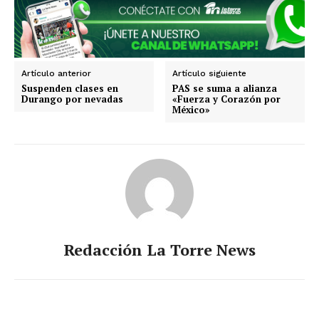
Estados
Aguascalientes
Baja California
Baja California Sur
Campeche
Chiapas
Chihuahua
Ciudad de México
Coahuila
Artículo anterior
Artículo siguiente
Colima
Durango
Estado de México
Suspenden clases en
PAS se suma a alianza
Durango por nevadas
«Fuerza y Corazón por
Guanajuato
Guerrero
Hidalgo
Jalisco
México»
Michoacán
Zacatecas
Yucatán
Veracruz
Tlaxcala
Tamaulipas
Tabasco
Sonora
Sinaloa
San Luis Potosí
Quintana Roo
Querétaro
Puebla
Oaxaca
Nuevo León
Nayarit
Morelos
Redacción La Torre News