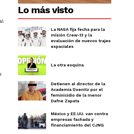
Lo más visto
al
La NASA fija fecha para la
misión Crew-13 y la
evaluación de nuevos trajes
espaciales
Chiapas
La otra esquina
Coahuila
éxico
e
Jalisco
Detienen al director de la
n
Veracruz
Academia Doenitz por el
Sonora
feminicidio de la menor
ana Roo
Dafne Zapata
Nuevo León
México y EE.UU. van contra
empresas fachada y
financiamiento del CJNG