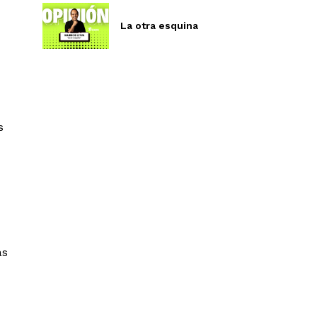
La otra esquina
s
as