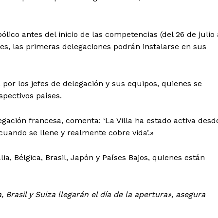
mento
ico antes del inicio de las competencias (del 26 de julio 
ves, las primeras delegaciones podrán instalarse en sus
Estados
 por los jefes de delegación y sus equipos, quienes se
Aguascalientes
Baja California
spectivos países.
Baja California Sur
Campeche
Chihuahua
Ciudad de México
Colima
Durango
Estado de M
egación francesa, comenta: ‘La Villa ha estado activa desd
Guanajuato
Guerrero
Hidalgo
cuando se llene y realmente cobre vida’.»
Michoacán
Zacatecas
Yucatá
Tlaxcala
Tamaulipas
Tabasco
ia, Bélgica, Brasil, Japón y Países Bajos, quienes están
Sinaloa
San Luis Potosí
Quint
Querétaro
Puebla
Oaxaca
Nayarit
Morelos
Brasil y Suiza llegarán el día de la apertura», asegura
IRSE