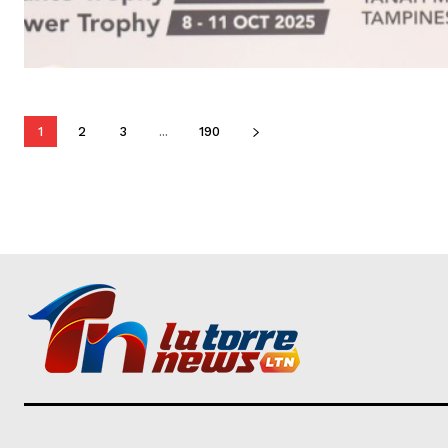
1
2
3
...
190