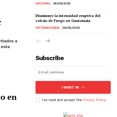
NACIONAL
06/08/2026
Disminuye la intensidad eruptiva del
c
volcán de Fuego en Guatemala
Chiapas
INTERNACIONAL
06/08/2026
Coahuila
éxico
vitados a
Jalisco
 esta
n
Veracruz
Sonora
Subscribe
ana Roo
Nuevo León
I WANT IN
co en
I've read and accept the
Privacy Policy
.