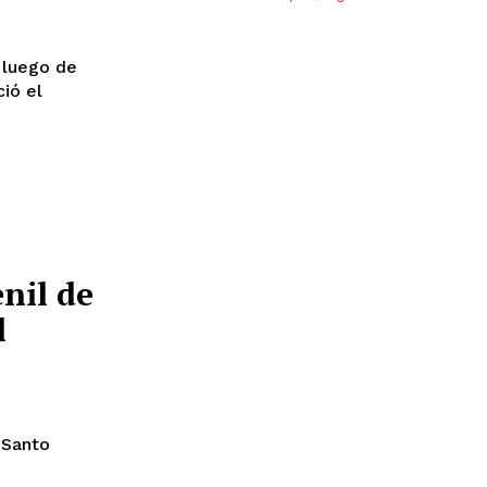
 luego de
ció el
nil de
l
 Santo