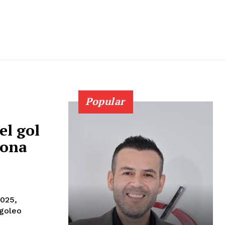
Popular
el gol
rona
2025,
goleo