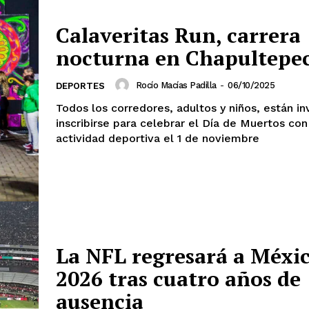
Estados
Calaveritas Run, carrera
Aguascalientes
Baja California
nocturna en Chapultepe
Baja California Sur
Campeche
Chihuahua
Ciudad de México
Rocío Macías Padilla
-
06/10/2025
DEPORTES
Colima
Durango
Estado de M
Todos los corredores, adultos y niños, están in
Guanajuato
Guerrero
Hidalgo
inscribirse para celebrar el Día de Muertos con
Michoacán
Zacatecas
Yucatá
actividad deportiva el 1 de noviembre
Tlaxcala
Tamaulipas
Tabasco
Sinaloa
San Luis Potosí
Quint
Querétaro
Puebla
Oaxaca
Nayarit
Morelos
IRSE
La NFL regresará a Méxi
2026 tras cuatro años de
ausencia