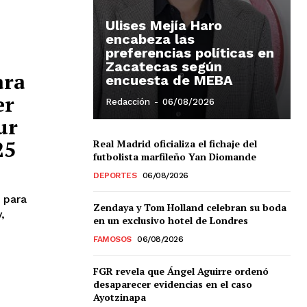
Ulises Mejía Haro
encabeza las
preferencias políticas en
Zacatecas según
ara
encuesta de MEBA
er
Redacción
-
06/08/2026
ur
25
Real Madrid oficializa el fichaje del
futbolista marfileño Yan Diomande
DEPORTES
06/08/2026
 para
Zendaya y Tom Holland celebran su boda
,
en un exclusivo hotel de Londres
FAMOSOS
06/08/2026
FGR revela que Ángel Aguirre ordenó
desaparecer evidencias en el caso
Ayotzinapa