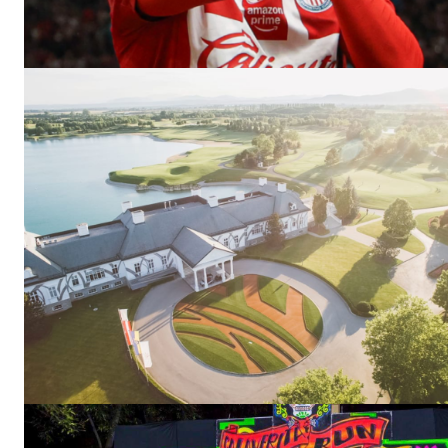
El Suple