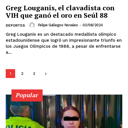
Michoacán
Zacatecas
Yucatán
Veracruz
Greg Louganis, el clavadista con
Tlaxcala
Tamaulipas
Tabasco
Sonora
VIH que ganó el oro en Seúl 88
Sinaloa
San Luis Potosí
Quintana Roo
Querétaro
Puebla
Oaxaca
Nuevo León
Felipe Gallegos Novales
-
03/08/2024
DEPORTES
Nayarit
Morelos
Greg Louganis es un destacado medallista olímpico
estadounidense que logró un impresionante triunfo en
los Juegos Olímpicos de 1988, a pesar de enfrentarse
a...
1
2
3
Popular