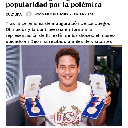
popularidad por la polémica
Rocío Macías Padilla
-
03/08/2024
CULTURA
Tras la ceremonia de inauguración de los Juegos
Olímpicos y la controversia en torno a la
representación de El festín de los dioses, el museo
ubicado en Dijon ha recibido a miles de visitantes
SUSCRIBIRSE
Estados
Aguascalientes
Baja California
Baja California Sur
Campeche
Chiapas
Chihuahua
Ciudad de México
Coahuila
Colima
Durango
Estado de México
Guanajuato
Guerrero
Hidalgo
Jalisco