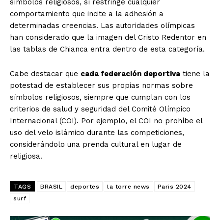
símbolos religiosos, sí restringe cualquier
comportamiento que incite a la adhesión a
determinadas creencias. Las autoridades olímpicas
han considerado que la imagen del Cristo Redentor en
las tablas de Chianca entra dentro de esta categoría.
SUSCRIBIRSE
Cabe destacar que
cada federación deportiva
tiene la
potestad de establecer sus propias normas sobre
símbolos religiosos, siempre que cumplan con los
criterios de salud y seguridad del Comité Olímpico
Estados
Internacional (COI). Por ejemplo, el COI no prohíbe el
uso del velo islámico durante las competiciones,
Aguascalientes
Baja California
considerándolo una prenda cultural en lugar de
Baja California Sur
Campeche
Chiapas
religiosa.
Chihuahua
Ciudad de México
Coahuila
Colima
Durango
Estado de México
Guanajuato
Guerrero
Hidalgo
Jalisco
TAGS
BRASIL
deportes
la torre news
Paris 2024
Michoacán
Zacatecas
Yucatán
Veracruz
surf
Tlaxcala
Tamaulipas
Tabasco
Sonora
Sinaloa
San Luis Potosí
Quintana Roo