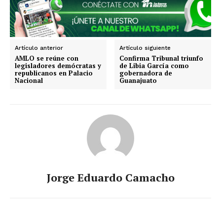
Querétaro
Puebla
Oaxaca
Nuevo León
Nayarit
Morelos
Artículo anterior
Artículo siguiente
AMLO se reúne con
Confirma Tribunal triunfo
legisladores demócratas y
de Libia García como
republicanos en Palacio
gobernadora de
Nacional
Guanajuato
Jorge Eduardo Camacho