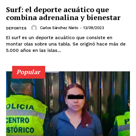
Surf: el deporte acuático que
Estados
combina adrenalina y bienestar
Aguascalientes
Baja California
Carlos Sánchez Nieto
-
13/09/2023
DEPORTES
Baja California Sur
Campeche
Chiapas
El surf es un deporte acuático que consiste en
Chihuahua
Ciudad de México
Coahuila
montar olas sobre una tabla. Se originó hace más de
Colima
Durango
Estado de México
5.000 años en las islas...
Guanajuato
Guerrero
Hidalgo
Jalisco
Michoacán
Zacatecas
Yucatán
Veracruz
Tlaxcala
Tamaulipas
Tabasco
Sonora
Popular
Sinaloa
San Luis Potosí
Quintana Roo
Querétaro
Puebla
Oaxaca
Nuevo León
Nayarit
Morelos