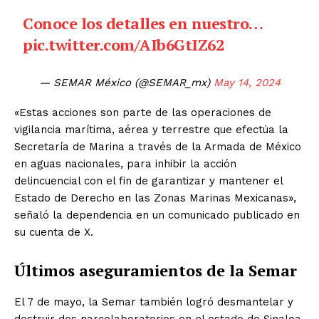
Conoce los detalles en nuestro…
pic.twitter.com/AIb6GtIZ62
— SEMAR México (@SEMAR_mx)
May 14, 2024
«Estas acciones son parte de las operaciones de
vigilancia marítima, aérea y terrestre que efectúa la
Secretaría de Marina a través de la Armada de México
en aguas nacionales, para inhibir la acción
delincuencial con el fin de garantizar y mantener el
Estado de Derecho en las Zonas Marinas Mexicanas»,
El Suplemento
señaló la dependencia en un comunicado publicado en
su cuenta de X.
Últimos aseguramientos de la Semar
El 7 de mayo, la Semar también logró desmantelar y
destruir dos narcolaboratorios en el estado de Sinaloa.