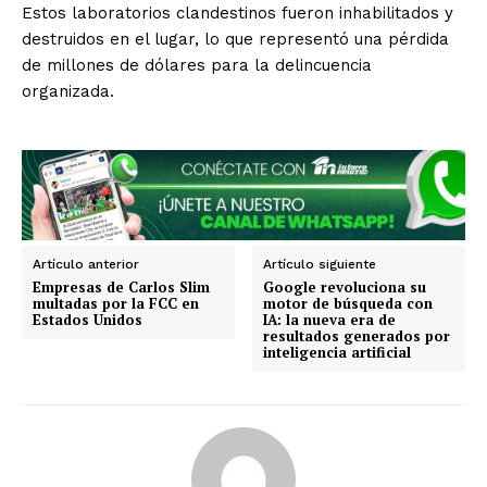
Guanajuato
Guerrero
Hidalgo
Jalisco
Estos laboratorios clandestinos fueron inhabilitados y
Michoacán
Zacatecas
Yucatán
Veracruz
destruidos en el lugar, lo que representó una pérdida
Tlaxcala
Tamaulipas
Tabasco
Sonora
de millones de dólares para la delincuencia
Sinaloa
San Luis Potosí
Quintana Roo
organizada.
Querétaro
Puebla
Oaxaca
Nuevo León
Nayarit
Morelos
Artículo anterior
Artículo siguiente
Empresas de Carlos Slim
Google revoluciona su
multadas por la FCC en
motor de búsqueda con
Estados Unidos
IA: la nueva era de
resultados generados por
inteligencia artificial