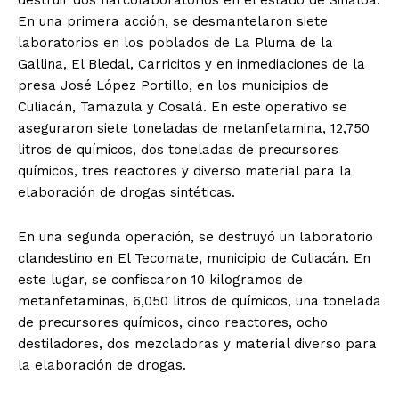
En una primera acción, se desmantelaron siete
laboratorios en los poblados de La Pluma de la
Gallina, El Bledal, Carricitos y en inmediaciones de la
presa José López Portillo, en los municipios de
Culiacán, Tamazula y Cosalá. En este operativo se
aseguraron siete toneladas de metanfetamina, 12,750
litros de químicos, dos toneladas de precursores
químicos, tres reactores y diverso material para la
elaboración de drogas sintéticas.
SUSCRIBIRSE
En una segunda operación, se destruyó un laboratorio
clandestino en El Tecomate, municipio de Culiacán. En
Estados
este lugar, se confiscaron 10 kilogramos de
metanfetaminas, 6,050 litros de químicos, una tonelada
Aguascalientes
Baja California
de precursores químicos, cinco reactores, ocho
Baja California Sur
Campeche
Chiapas
destiladores, dos mezcladoras y material diverso para
Chihuahua
Ciudad de México
Coahuila
la elaboración de drogas.
Colima
Durango
Estado de México