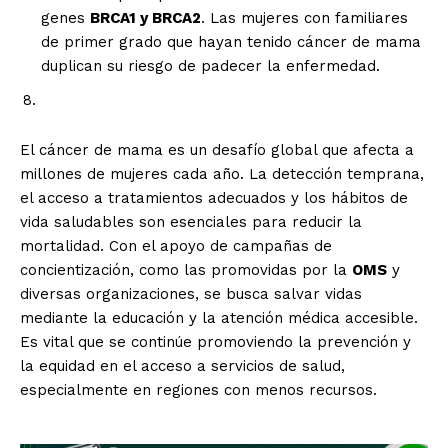
Aguascalientes
Baja California
genes
BRCA1 y BRCA2
. Las mujeres con familiares
Baja California Sur
Campeche
Chiapas
de primer grado que hayan tenido cáncer de mama
Chihuahua
Ciudad de México
Coahuila
duplican su riesgo de padecer la enfermedad.
Colima
Durango
Estado de México
Guanajuato
Guerrero
Hidalgo
Jalisco
Michoacán
Zacatecas
Yucatán
Veracruz
El cáncer de mama es un desafío global que afecta a
Tlaxcala
Tamaulipas
Tabasco
Sonora
Sinaloa
San Luis Potosí
Quintana Roo
millones de mujeres cada año. La detección temprana,
Querétaro
Puebla
Oaxaca
Nuevo León
el acceso a tratamientos adecuados y los hábitos de
Nayarit
Morelos
vida saludables son esenciales para reducir la
mortalidad. Con el apoyo de campañas de
concientización, como las promovidas por la
OMS
y
diversas organizaciones, se busca salvar vidas
mediante la educación y la atención médica accesible.
Es vital que se continúe promoviendo la prevención y
la equidad en el acceso a servicios de salud,
especialmente en regiones con menos recursos.