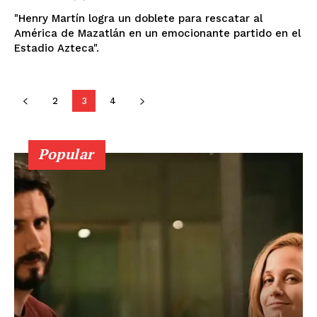
Tlaxcala
Tamaulipas
Tabasco
Sonora
"Henry Martín logra un doblete para rescatar al
Sinaloa
San Luis Potosí
Quintana Roo
América de Mazatlán en un emocionante partido en el
Querétaro
Puebla
Oaxaca
Nuevo León
Estadio Azteca".
Nayarit
Morelos
2
3
4
Popular