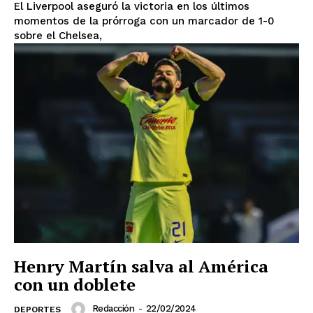
El Liverpool aseguró la victoria en los últimos
momentos de la prórroga con un marcador de 1-0
sobre el Chelsea,
SUSCRIBIRSE
Estados
Aguascalientes
Baja California
Baja California Sur
Campeche
Chiapas
Henry Martín salva al América
Chihuahua
Ciudad de México
Coahuila
Colima
Durango
Estado de México
con un doblete
Guanajuato
Guerrero
Hidalgo
Jalisco
Redacción
-
22/02/2024
DEPORTES
Michoacán
Zacatecas
Yucatán
Veracruz