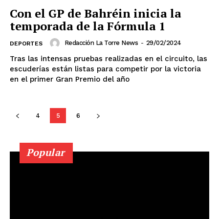
Con el GP de Bahréin inicia la
Guanajuato
Guerrero
Hidalgo
Jalisco
Michoacán
Zacatecas
Yucatán
Veracruz
temporada de la Fórmula 1
Tlaxcala
Tamaulipas
Tabasco
Sonora
Redacción La Torre News
-
29/02/2024
Sinaloa
San Luis Potosí
Quintana Roo
DEPORTES
Querétaro
Puebla
Oaxaca
Nuevo León
Tras las intensas pruebas realizadas en el circuito, las
Nayarit
Morelos
escuderías están listas para competir por la victoria
en el primer Gran Premio del año
4
5
6
Popular