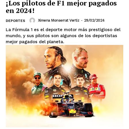
¡Los pilotos de F1 mejor pagados
en 2024!
Ximena Monserrat Vertiz
-
29/02/2024
DEPORTES
La Fórmula 1 es el deporte motor más prestigioso del
mundo, y sus pilotos son algunos de los deportistas
mejor pagados del planeta.
SUSCRIBIRSE
Estados
Aguascalientes
Baja California
Baja California Sur
Campeche
Chiapas
Chihuahua
Ciudad de México
Coahuila
Colima
Durango
Estado de México