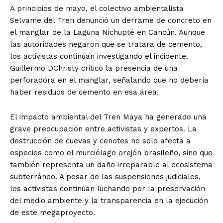
A principios de mayo, el colectivo ambientalista
Selvame del Tren denunció un derrame de concreto en
el manglar de la Laguna Nichupté en Cancún. Aunque
las autoridades negaron que se tratara de cemento,
los activistas continúan investigando el incidente.
Guillermo DChristy criticó la presencia de una
SUSCRIBIRSE
perforadora en el manglar, señalando que no debería
haber residuos de cemento en esa área.
El impacto ambiental del Tren Maya ha generado una
Estados
grave preocupación entre activistas y expertos. La
destrucción de cuevas y cenotes no solo afecta a
Aguascalientes
Baja California
especies como el murciélago orejón brasileño, sino que
Baja California Sur
Campeche
Chiapas
también representa un daño irreparable al ecosistema
Chihuahua
Ciudad de México
Coahuila
subterráneo. A pesar de las suspensiones judiciales,
Colima
Durango
Estado de México
los activistas continúan luchando por la preservación
Guanajuato
Guerrero
Hidalgo
Jalisco
del medio ambiente y la transparencia en la ejecución
Michoacán
Zacatecas
Yucatán
Veracruz
de este megaproyecto.
Tlaxcala
Tamaulipas
Tabasco
Sonora