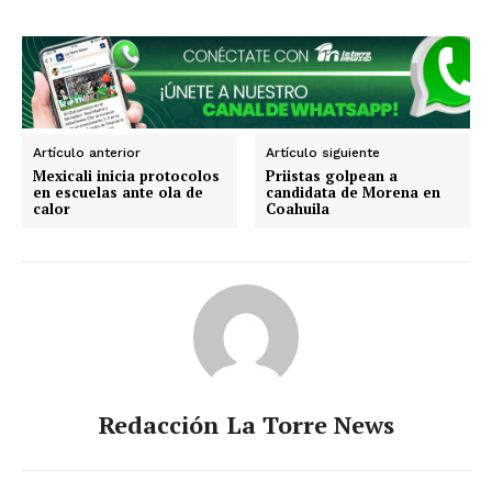
Sinaloa
San Luis Potosí
Quintana Roo
Querétaro
Puebla
Oaxaca
Nuevo León
Nayarit
Morelos
Artículo anterior
Artículo siguiente
Mexicali inicia protocolos
Priistas golpean a
en escuelas ante ola de
candidata de Morena en
calor
Coahuila
Redacción La Torre News