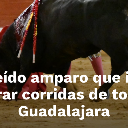
eído amparo que 
ar corridas de t
Guadalajara