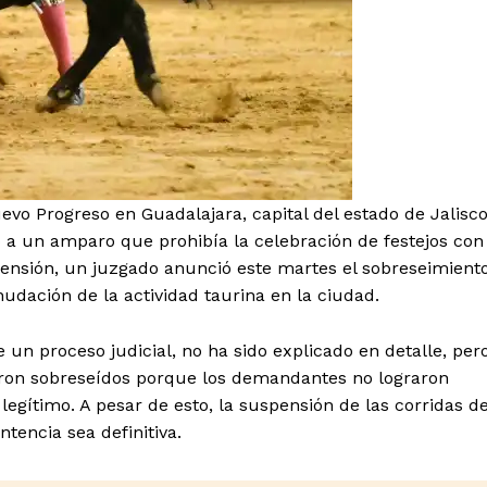
mento
Estados
evo Progreso en Guadalajara, capital del estado de Jalisco
 a un amparo que prohibía la celebración de festejos con
pensión, un juzgado anunció este martes el sobreseimient
Aguascalientes
Baja California
udación de la actividad taurina en la ciudad.
Baja California Sur
Campeche
Chihuahua
Ciudad de México
Colima
Durango
Estado de M
un proceso judicial, no ha sido explicado en detalle, per
Guanajuato
Guerrero
Hidalgo
eron sobreseídos porque los demandantes no lograron
Michoacán
Zacatecas
Yucatá
 legítimo. A pesar de esto, la suspensión de las corridas d
Tlaxcala
Tamaulipas
Tabasco
tencia sea definitiva.
Sinaloa
San Luis Potosí
Quint
Querétaro
Puebla
Oaxaca