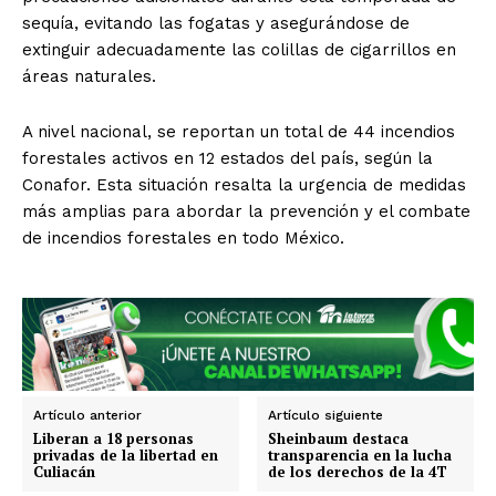
Guanajuato
Guerrero
Hidalgo
Jalisco
sequía, evitando las fogatas y asegurándose de
Michoacán
Zacatecas
Yucatán
Veracruz
extinguir adecuadamente las colillas de cigarrillos en
Tlaxcala
Tamaulipas
Tabasco
Sonora
áreas naturales.
Sinaloa
San Luis Potosí
Quintana Roo
Querétaro
Puebla
Oaxaca
Nuevo León
A nivel nacional, se reportan un total de 44 incendios
Nayarit
Morelos
forestales activos en 12 estados del país, según la
Conafor. Esta situación resalta la urgencia de medidas
más amplias para abordar la prevención y el combate
de incendios forestales en todo México.
Artículo anterior
Artículo siguiente
Liberan a 18 personas
Sheinbaum destaca
privadas de la libertad en
transparencia en la lucha
Culiacán
de los derechos de la 4T