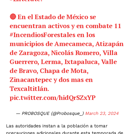
🔴 En el Estado de México se
encuentran activos y en combate 11
#IncendiosForestales
en los
municipios de Amecameca, Atizapán
de Zaragoza, Nicolás Romero, Villa
Guerrero, Lerma, Ixtapaluca, Valle
de Bravo, Chapa de Mota,
SUSCRIBIRSE
Zinacantepec y dos mas en
Texcaltitlán.
pic.twitter.com/hidQrSZxYP
Estados
Aguascalientes
Baja California
— PROBOSQUE (@Probosque_)
March 23, 2024
Baja California Sur
Campeche
Chiapas
Chihuahua
Ciudad de México
Coahuila
Las autoridades instan a la población a tomar
Colima
Durango
Estado de México
precauciones adicionales durante esta temporada de