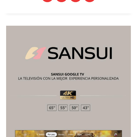
Estados
Aguascalientes
Baja California
Baja California Sur
Campeche
Chiapas
Chihuahua
Ciudad de México
Coahuila
Colima
Durango
Estado de México
Guanajuato
Guerrero
Hidalgo
Jalisco
Michoacán
Zacatecas
Yucatán
Veracruz
Tlaxcala
Tamaulipas
Tabasco
Sonora
Sinaloa
San Luis Potosí
Quintana Roo
Querétaro
Puebla
Oaxaca
Nuevo León
Nayarit
Morelos