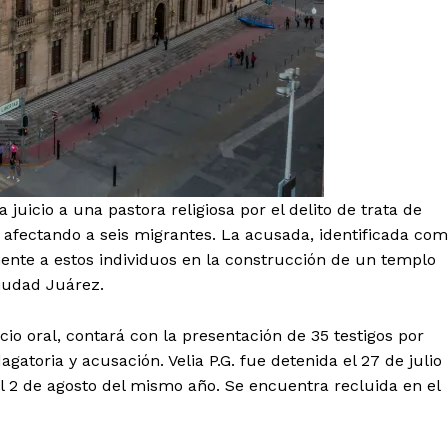
mento
Estados
juicio a una pastora religiosa por el delito de trata de
Aguascalientes
Baja California
 afectando a seis migrantes. La acusada, identificada co
Baja California Sur
Campeche
lmente a estos individuos en la construcción de un templo
Chihuahua
Ciudad de México
iudad Juárez.
Colima
Durango
Estado de M
Guanajuato
Guerrero
Hidalgo
icio oral, contará con la presentación de 35 testigos por
Michoacán
Zacatecas
Yucatá
agatoria y acusación. Velia P.G. fue detenida el 27 de julio
Tlaxcala
Tamaulipas
Tabasco
l 2 de agosto del mismo año. Se encuentra recluida en el
Sinaloa
San Luis Potosí
Quint
Querétaro
Puebla
Oaxaca
Nayarit
Morelos