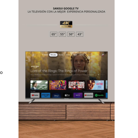
mo
Chiapas
Coahuila
éxico
Jalisco
n
Veracruz
Sonora
ana Roo
Nuevo León