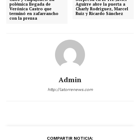
polémica llegada de
Aguirre abre la puerta a
Aguascalientes
Baja California
Verónica Castro que
Charly Rodríguez, Marcel
Baja California Sur
Campeche
Chiapas
terminó en zafarrancho
Ruiz y Ricardo Sánchez
con la prensa
Chihuahua
Ciudad de México
Coahuila
Colima
Durango
Estado de México
Guanajuato
Guerrero
Hidalgo
Jalisco
Michoacán
Zacatecas
Yucatán
Veracruz
Tlaxcala
Tamaulipas
Tabasco
Sonora
Sinaloa
San Luis Potosí
Quintana Roo
Querétaro
Puebla
Oaxaca
Nuevo León
Nayarit
Morelos
Admin
http://latorrenews.com
COMPARTIR NOTICIA: