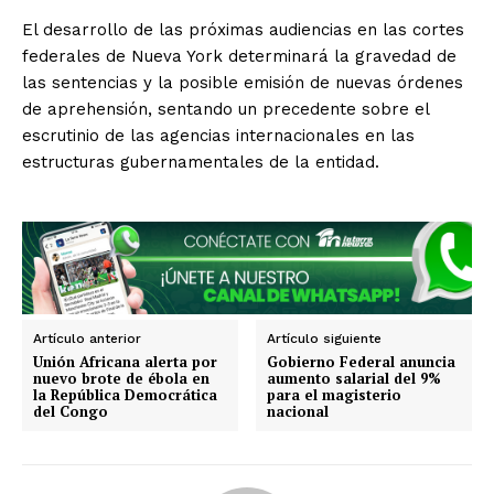
El desarrollo de las próximas audiencias en las cortes
federales de Nueva York determinará la gravedad de
las sentencias y la posible emisión de nuevas órdenes
de aprehensión, sentando un precedente sobre el
escrutinio de las agencias internacionales en las
estructuras gubernamentales de la entidad.
SUSCRIBIRSE
Artículo anterior
Artículo siguiente
Unión Africana alerta por
Gobierno Federal anuncia
Estados
nuevo brote de ébola en
aumento salarial del 9%
la República Democrática
para el magisterio
del Congo
nacional
Aguascalientes
Baja California
Baja California Sur
Campeche
Chiapas
Chihuahua
Ciudad de México
Coahuila