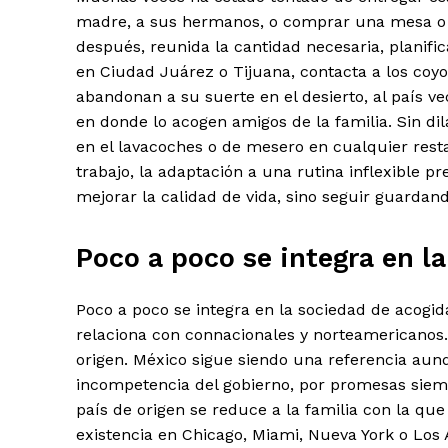
madre, a sus hermanos, o comprar una mesa o u
El Suple
después, reunida la cantidad necesaria, planifica
en Ciudad Juárez o Tijuana, contacta a los coyo
abandonan a su suerte en el desierto, al país vec
en donde lo acogen amigos de la familia. Sin di
en el lavacoches o de mesero en cualquier rest
trabajo, la adaptación a una rutina inflexible p
mejorar la calidad de vida, sino seguir guardando
Poco a poco se integra en l
Poco a poco se integra en la sociedad de acogida
relaciona con connacionales y norteamericanos.
origen. México sigue siendo una referencia aun
incompetencia del gobierno, por promesas siempr
SUSCRIB
país de origen se reduce a la familia con la que
existencia en Chicago, Miami, Nueva York o Los 