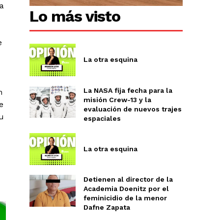
na
Lo más visto
e
La otra esquina
La NASA fija fecha para la
n
misión Crew-13 y la
e
evaluación de nuevos trajes
su
espaciales
La otra esquina
Detienen al director de la
Academia Doenitz por el
feminicidio de la menor
Dafne Zapata