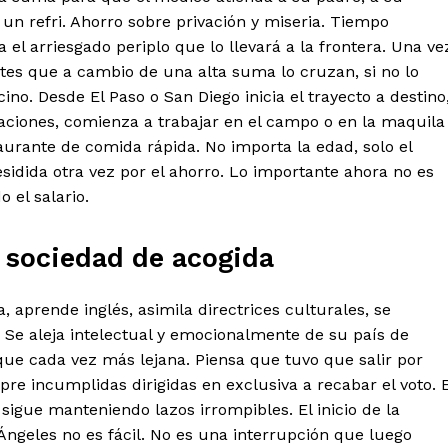
n refri. Ahorro sobre privación y miseria. Tiempo
mento
 el arriesgado periplo que lo llevará a la frontera. Una ve
tes que a cambio de una alta suma lo cruzan, si no lo
Estados
ino. Desde El Paso o San Diego inicia el trayecto a destino
laciones, comienza a trabajar en el campo o en la maquila
Aguascalientes
Baja California
aurante de comida rápida. No importa la edad, solo el
Baja California Sur
Campeche
residida otra vez por el ahorro. Lo importante ahora no es
Chihuahua
Ciudad de México
 el salario.
Colima
Durango
Estado de M
Guanajuato
Guerrero
Hidalgo
Michoacán
Zacatecas
Yucatá
a sociedad de acogida
Tlaxcala
Tamaulipas
Tabasco
Sinaloa
San Luis Potosí
Quint
, aprende inglés, asimila directrices culturales, se
Querétaro
Puebla
Oaxaca
 Se aleja intelectual y emocionalmente de su país de
Nayarit
Morelos
que cada vez más lejana. Piensa que tuvo que salir por
e incumplidas dirigidas en exclusiva a recabar el voto. E
IRSE
 sigue manteniendo lazos irrompibles. El inicio de la
Ángeles no es fácil. No es una interrupción que luego