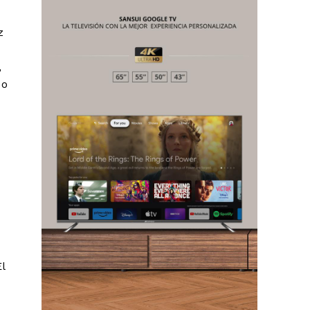
z
,
 o
Chiapas
Coahuila
éxico
Jalisco
n
Veracruz
Sonora
ana Roo
Nuevo León
l