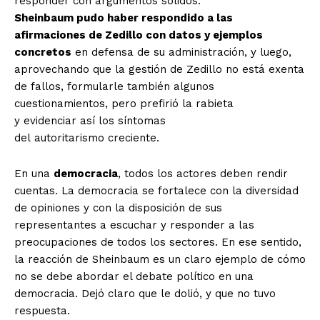
responder con argumentos sólidos.
SUSCRIBIRSE
Sheinbaum pudo haber respondido a las
afirmaciones de Zedillo con datos y ejemplos
concretos
en defensa de su administración, y luego,
aprovechando que la gestión de Zedillo no está exenta
Estados
de fallos, formularle también algunos
cuestionamientos, pero prefirió la rabieta
Aguascalientes
Baja California
y evidenciar así los síntomas
Baja California Sur
Campeche
Chiapas
del autoritarismo creciente.
Chihuahua
Ciudad de México
Coahuila
Colima
Durango
Estado de México
En una
democracia
, todos los actores deben rendir
Guanajuato
Guerrero
Hidalgo
Jalisco
cuentas. La democracia se fortalece con la diversidad
Michoacán
Zacatecas
Yucatán
Veracruz
de opiniones y con la disposición de sus
Tlaxcala
Tamaulipas
Tabasco
Sonora
representantes a escuchar y responder a las
Sinaloa
San Luis Potosí
Quintana Roo
preocupaciones de todos los sectores. En ese sentido,
Querétaro
Puebla
Oaxaca
Nuevo León
la reacción de Sheinbaum es un claro ejemplo de cómo
Nayarit
Morelos
no se debe abordar el debate político en una
democracia. Dejó claro que le dolió, y que no tuvo
respuesta.