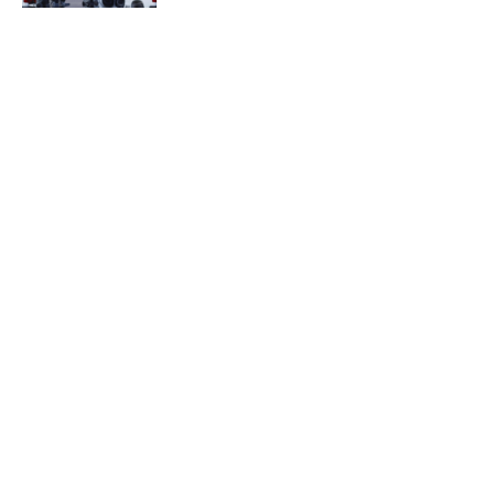
Aviso de Privacidad
Términos y Condiciones
Nosotros
Somos un equipo multidisciplinario, expertos en
generación de contenidos y comunicación; entendemos
que en la comunicación es fundamental la observación,
el analisis y la correcta interpretación de la actualidad.