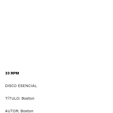
SUSCRIBIRSE
33 RPM
Estados
DISCO ESENCIAL
Aguascalientes
Baja California
Baja California Sur
Campeche
Chiapas
TÍTULO: Boston
Chihuahua
Ciudad de México
Coahuila
Colima
Durango
Estado de México
AUTOR: Boston