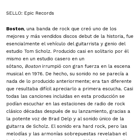
Guanajuato
Guerrero
Hidalgo
Jalisco
Michoacán
Zacatecas
Yucatán
Veracruz
SELLO: Epic Records
Tlaxcala
Tamaulipas
Tabasco
Sonora
Sinaloa
San Luis Potosí
Quintana Roo
Boston
, una banda de rock que creó uno de los
Querétaro
Puebla
Oaxaca
Nuevo León
mejores y más vendidos discos debut de la historia, fue
Nayarit
Morelos
esencialmente el vehículo del guitarrista y genio del
estudio Tom Scholz. Producido casi en solitario por él
mismo en un estudio casero en un
sótano,
Boston
irrumpió con gran fuerza en la escena
musical en 1976. De hecho, su sonido no se parecía a
nada de lo producido anteriormente; era tan diferente
que resultaba difícil apreciarlo a primera escucha. Casi
todas las canciones incluidas en esta producción se
podían escuchar en las estaciones de radio de rock
clásico décadas después de su lanzamiento, gracias a
la potente voz de Brad Delp y al sonido único de la
guitarra de Scholz. El sonido era hard rock, pero las
melodías y las armonías sobrepuestas revelaban el