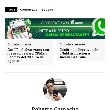
TAGS
Cienfuegos
Sedena
Estados
Aguascalientes
Baja California
Baja California Sur
Campeche
Chiapas
Chihuahua
Ciudad de México
Coahuila
Colima
Durango
Estado de México
Artículo anterior
Artículo siguiente
Guanajuato
Guerrero
Hidalgo
Jalisco
Gas LP, al alza: estos son
Confirman directivos de
Michoacán
Zacatecas
Yucatán
Veracruz
los precios para CDMX y
UNAM aspiración a
Edomex del 20 al 26 de
suceder a Graue
Tlaxcala
Tamaulipas
Tabasco
Sonora
agosto
Sinaloa
San Luis Potosí
Quintana Roo
Querétaro
Puebla
Oaxaca
Nuevo León
Nayarit
Morelos
Roberto Camacho