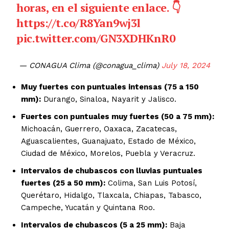
horas, en el siguiente enlace. 👇
https://t.co/R8Yan9wj3l
pic.twitter.com/GN3XDHKnR0
— CONAGUA Clima (@conagua_clima)
July 18, 2024
Muy fuertes con puntuales intensas (75 a 150
mm):
Durango, Sinaloa, Nayarit y Jalisco.
Fuertes con puntuales muy fuertes (50 a 75 mm):
SUSCRIBIRSE
Michoacán, Guerrero, Oaxaca, Zacatecas,
Aguascalientes, Guanajuato, Estado de México,
Ciudad de México, Morelos, Puebla y Veracruz.
Estados
Intervalos de chubascos con lluvias puntuales
fuertes (25 a 50 mm):
Colima, San Luis Potosí,
Aguascalientes
Baja California
Querétaro, Hidalgo, Tlaxcala, Chiapas, Tabasco,
Baja California Sur
Campeche
Chiapas
Campeche, Yucatán y Quintana Roo.
Chihuahua
Ciudad de México
Coahuila
Intervalos de chubascos (5 a 25 mm):
Baja
Colima
Durango
Estado de México