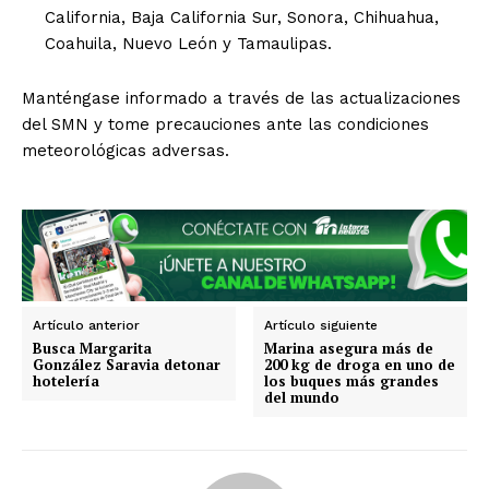
California, Baja California Sur, Sonora, Chihuahua,
Guanajuato
Guerrero
Hidalgo
Jalisco
Coahuila, Nuevo León y Tamaulipas.
Michoacán
Zacatecas
Yucatán
Veracruz
Tlaxcala
Tamaulipas
Tabasco
Sonora
Sinaloa
San Luis Potosí
Quintana Roo
Manténgase informado a través de las actualizaciones
Querétaro
Puebla
Oaxaca
Nuevo León
del SMN y tome precauciones ante las condiciones
Nayarit
Morelos
meteorológicas adversas.
Artículo anterior
Artículo siguiente
Busca Margarita
Marina asegura más de
González Saravia detonar
200 kg de droga en uno de
hotelería
los buques más grandes
del mundo