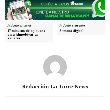
Querétaro
Puebla
Oaxaca
Nuevo León
Nayarit
Morelos
Artículo anterior
Artículo siguiente
17 minutos de aplausos
Semana digital
para Almodóvar en
Venecia
Redacción La Torre News