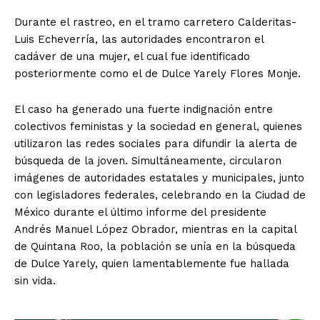
Durante el rastreo, en el tramo carretero Calderitas-
Luis Echeverría, las autoridades encontraron el
cadáver de una mujer, el cual fue identificado
posteriormente como el de Dulce Yarely Flores Monje.
SUSCRIBIRSE
El caso ha generado una fuerte indignación entre
colectivos feministas y la sociedad en general, quienes
utilizaron las redes sociales para difundir la alerta de
Estados
búsqueda de la joven. Simultáneamente, circularon
imágenes de autoridades estatales y municipales, junto
con legisladores federales, celebrando en la Ciudad de
Aguascalientes
Baja California
Baja California Sur
Campeche
Chiapas
México durante el último informe del presidente
Chihuahua
Ciudad de México
Coahuila
Andrés Manuel López Obrador, mientras en la capital
Colima
Durango
Estado de México
de Quintana Roo, la población se unía en la búsqueda
Guanajuato
Guerrero
Hidalgo
Jalisco
de Dulce Yarely, quien lamentablemente fue hallada
Michoacán
Zacatecas
Yucatán
Veracruz
sin vida.
Tlaxcala
Tamaulipas
Tabasco
Sonora
Sinaloa
San Luis Potosí
Quintana Roo