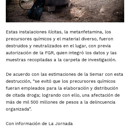
Estas instalaciones ilícitas, la metanfetamina, los
precursores químicos y el material diverso, fueron
SUSCRIBIRSE
destruidos y neutralizados en el lugar, con previa
autorización de la FGR, quien integró los datos y las
muestras recopiladas a la carpeta de investigación.
Estados
De acuerdo con las estimaciones de la Semar con esta
destrucción, “se evitó que los precursores químicos
Aguascalientes
Baja California
fueran empleados para la elaboración y distribución
Baja California Sur
Campeche
Chiapas
de citada droga; logrando con ello, una afectación de
Chihuahua
Ciudad de México
Coahuila
Colima
Durango
Estado de México
más de mil 500 millones de pesos a la delincuencia
Guanajuato
Guerrero
Hidalgo
Jalisco
organizada”.
Michoacán
Zacatecas
Yucatán
Veracruz
Tlaxcala
Tamaulipas
Tabasco
Sonora
Con información de La Jornada
Sinaloa
San Luis Potosí
Quintana Roo