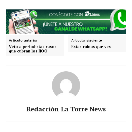
Querétaro
Puebla
Oaxaca
Nuevo León
Nayarit
Morelos
Artículo anterior
Artículo siguiente
Veto a periodistas rusos
Estas ruinas que ves
que cubran los JJOO
Redacción La Torre News