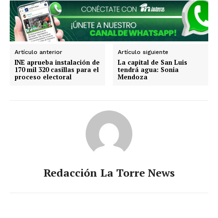
Artículo anterior
Artículo siguiente
INE aprueba instalación de
La capital de San Luis
SUSCRIBIRSE
170 mil 320 casillas para el
tendrá agua: Sonia
proceso electoral
Mendoza
Estados
Aguascalientes
Baja California
Baja California Sur
Campeche
Chiapas
Chihuahua
Ciudad de México
Coahuila
Colima
Durango
Estado de México
Redacción La Torre News
Guanajuato
Guerrero
Hidalgo
Jalisco
Michoacán
Zacatecas
Yucatán
Veracruz
Tlaxcala
Tamaulipas
Tabasco
Sonora
Sinaloa
San Luis Potosí
Quintana Roo