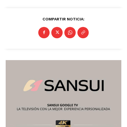
Querétaro
Puebla
Oaxaca
Nuevo León
Nayarit
Morelos
COMPARTIR NOTICIA: