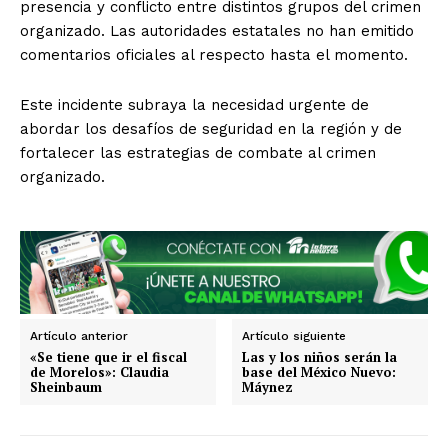
presencia y conflicto entre distintos grupos del crimen
SUSCRIBIRSE
organizado. Las autoridades estatales no han emitido
comentarios oficiales al respecto hasta el momento.
Este incidente subraya la necesidad urgente de
Estados
abordar los desafíos de seguridad en la región y de
fortalecer las estrategias de combate al crimen
Aguascalientes
Baja California
organizado.
Baja California Sur
Campeche
Chiapas
Chihuahua
Ciudad de México
Coahuila
Colima
Durango
Estado de México
Guanajuato
Guerrero
Hidalgo
Jalisco
Michoacán
Zacatecas
Yucatán
Veracruz
Tlaxcala
Tamaulipas
Tabasco
Sonora
Sinaloa
San Luis Potosí
Quintana Roo
Artículo anterior
Artículo siguiente
Querétaro
Puebla
Oaxaca
Nuevo León
«Se tiene que ir el fiscal
Las y los niños serán la
Nayarit
Morelos
de Morelos»: Claudia
base del México Nuevo:
Sheinbaum
Máynez