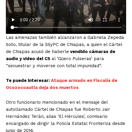
Las amenazas también alcanzaron a Gabriela Zepeda
Soto, titular de la SSyPC de Chiapas, a quien el Cártel
de Chiapas acusó de haberle
vendido cámaras de
audio y video del C5
al ‘Güero Pulseras’ para
“secuestrar y moverse con total impunidad”.
Te puede interesar:
Ataque armado en Fiscalía de
Ocozocoautla deja dos muertos
Otro funcionario mencionado en el mensaje del
autollamado Cártel de Chiapas fue Roberto Jair
Hernández Terán, alias ‘El Hércules’, comisario
encargado de dirigir la Policía Estatal Fronteriza desde
junio de 2016.