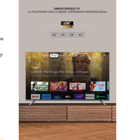
os
Chiapas
Coahuila
 y
éxico
Jalisco
n
Veracruz
Sonora
ana Roo
Nuevo León