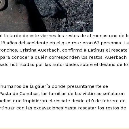
mento
Estados
Aguascalientes
Baja California
ó la tarde de este viernes los restos de al menos uno de l
Baja California Sur
Campeche
 18 años del accidente en el que murieron 63 personas. La
Chihuahua
Ciudad de México
Conchos, Cristina Auerbach, confirmó a Latinus el rescate
Colima
Durango
Estado de M
 para conocer a quién corresponden los restos. Auerbach
Guanajuato
Guerrero
Hidalgo
do notificadas por las autoridades sobre el destino de lo
Michoacán
Zacatecas
Yucatá
Tlaxcala
Tamaulipas
Tabasco
Sinaloa
San Luis Potosí
Quint
Querétaro
Puebla
Oaxaca
s humanos de la galería donde presuntamente se
Nayarit
Morelos
Pasta de Conchos, las familias de las víctimas señalaron
uellos que impidieron el rescate desde el 9 de febrero de
ntinuar con las excavaciones hasta rescatar los restos de
IRSE