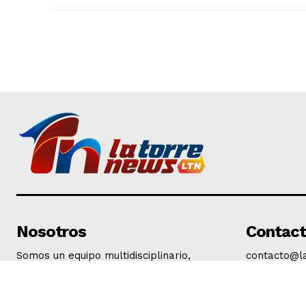
Nosotros
Contac
Somos un equipo multidisciplinario,
contacto@l
expertos en generación de contenidos
y comunicación; entendemos que en la
comunicación es fundamental la