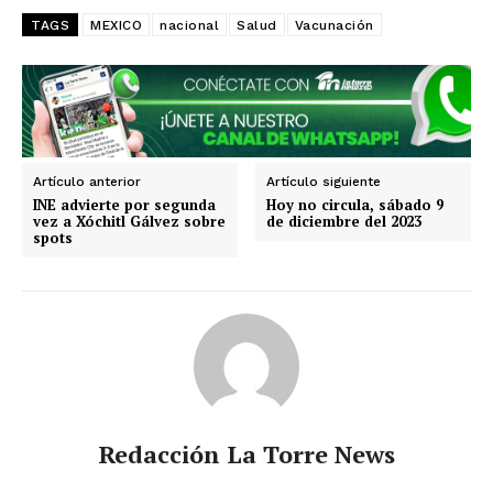
TAGS
MEXICO
nacional
Salud
Vacunación
Estados
Aguascalientes
Baja California
Baja California Sur
Campeche
Chiapas
Chihuahua
Ciudad de México
Coahuila
Colima
Durango
Estado de México
Artículo anterior
Artículo siguiente
Guanajuato
Guerrero
Hidalgo
Jalisco
INE advierte por segunda
Hoy no circula, sábado 9
Michoacán
Zacatecas
Yucatán
Veracruz
vez a Xóchitl Gálvez sobre
de diciembre del 2023
spots
Tlaxcala
Tamaulipas
Tabasco
Sonora
Sinaloa
San Luis Potosí
Quintana Roo
Querétaro
Puebla
Oaxaca
Nuevo León
Nayarit
Morelos
Redacción La Torre News