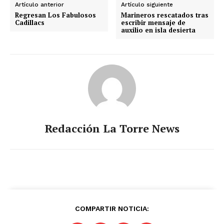
Artículo anterior
Artículo siguiente
Regresan Los Fabulosos
Marineros rescatados tras
Cadillacs
escribir mensaje de
auxilio en isla desierta
SUSCRIBIRSE
Estados
Aguascalientes
Baja California
Baja California Sur
Campeche
Chiapas
Redacción La Torre News
Chihuahua
Ciudad de México
Coahuila
Colima
Durango
Estado de México
Guanajuato
Guerrero
Hidalgo
Jalisco
Michoacán
Zacatecas
Yucatán
Veracruz
Tlaxcala
Tamaulipas
Tabasco
Sonora
Sinaloa
San Luis Potosí
Quintana Roo
Querétaro
Puebla
Oaxaca
Nuevo León
COMPARTIR NOTICIA:
Nayarit
Morelos