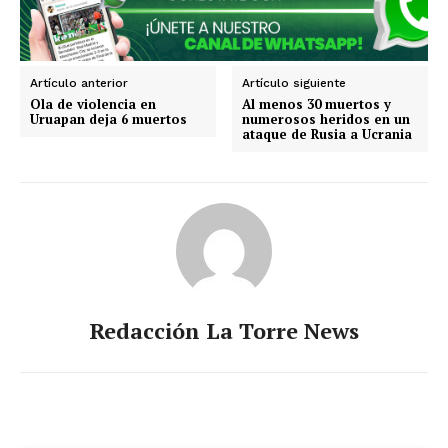
Aguascalientes
Baja California
Baja California Sur
Campeche
Chiapas
Chihuahua
Ciudad de México
Coahuila
Artículo anterior
Artículo siguiente
Ola de violencia en
Al menos 30 muertos y
Colima
Durango
Estado de México
Uruapan deja 6 muertos
numerosos heridos en un
Guanajuato
Guerrero
Hidalgo
Jalisco
ataque de Rusia a Ucrania
Michoacán
Zacatecas
Yucatán
Veracruz
Tlaxcala
Tamaulipas
Tabasco
Sonora
Sinaloa
San Luis Potosí
Quintana Roo
Querétaro
Puebla
Oaxaca
Nuevo León
Nayarit
Morelos
Redacción La Torre News