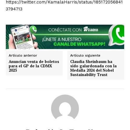
https://twitter.com/KamalaHarris/status/185172056841
3794713
SUSCRIBIRSE
Artículo anterior
Artículo siguiente
Anuncian venta de boletos
Claudia Sheinbaum ha
para el GP de la CDMX
sido galardonada con la
2025
Medalla 2024 del Nobel
Sustainability Trust
Estados
Aguascalientes
Baja California
Baja California Sur
Campeche
Chiapas
Chihuahua
Ciudad de México
Coahuila
Colima
Durango
Estado de México
Guanajuato
Guerrero
Hidalgo
Jalisco
Michoacán
Zacatecas
Yucatán
Veracruz