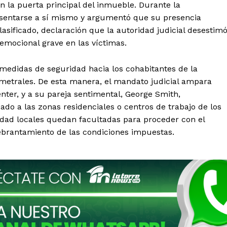
n la puerta principal del inmueble. Durante la
Aguascalientes
Baja California
esentarse a sí mismo y argumentó que su presencia
Baja California Sur
Campeche
sificado, declaración que la autoridad judicial desestim
Chihuahua
Ciudad de México
Colima
Durango
Estado de M
emocional grave en las víctimas.
Guanajuato
Guerrero
Hidalgo
Michoacán
Zacatecas
Yucatá
 medidas de seguridad hacia los cohabitantes de la
Tlaxcala
Tamaulipas
Tabasco
imetrales. De esta manera, el mandato judicial ampara
Sinaloa
San Luis Potosí
Quint
nter, y a su pareja sentimental, George Smith,
Querétaro
Puebla
Oaxaca
ado a las zonas residenciales o centros de trabajo de los
Nayarit
Morelos
idad locales quedan facultadas para proceder con el
ebrantamiento de las condiciones impuestas.
IRSE