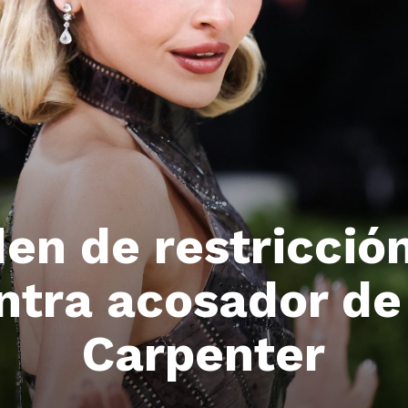
en de restricció
ntra acosador de
Carpenter