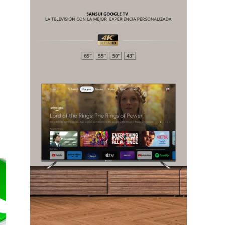
Chiapas
ó
Coahuila
éxico
Jalisco
n
Veracruz
Sonora
ana Roo
Nuevo León