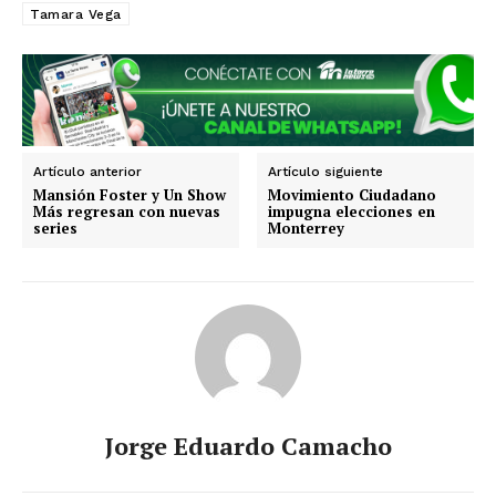
Querétaro
Puebla
Oaxaca
Nuevo León
Tamara Vega
Nayarit
Morelos
Artículo anterior
Artículo siguiente
Mansión Foster y Un Show
Movimiento Ciudadano
Más regresan con nuevas
impugna elecciones en
series
Monterrey
Jorge Eduardo Camacho