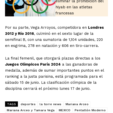
eliminar la prohibición del
hiyab en las atletas
francesas
Por su parte, Vega Arroyos, competidora en
Londres
2012 y Río 2016
, culminó en el sexto lugar de la
SUSCRIBIRSE
semifinal B, con una sumatoria de 1,104 unidades, 220
en esgrima, 278 en natación y 606 en tiro-carrera.
Estados
La final femenil, que otorgará plazas directas a los
Juegos Olímpicos París 2024
a las ganadoras de
Aguascalientes
Baja California
medalla, además de sumar importantes puntos en el
Baja California Sur
Campeche
Chiapas
ranking a la justa parisina, está programada para el
Chihuahua
Ciudad de México
Coahuila
sábado 15 de junio. La clasificación olímpica de la
Colima
Durango
Estado de México
disciplina cerrará el próximo lunes 17 de junio.
Guanajuato
Guerrero
Hidalgo
Jalisco
Michoacán
Zacatecas
Yucatán
Veracruz
Tlaxcala
Tamaulipas
Tabasco
Sonora
TAGS
deportes
la torre news
Mariana Arceo
Sinaloa
San Luis Potosí
Quintana Roo
Mariana Arceo y Tamara Vega
MEXICO
Pentatlón Moderno