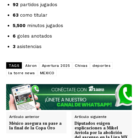
92
partidos jugados
Estados
63
como titular
5,500
minutos jugados
Aguascalientes
Baja California
6
goles anotados
Baja California Sur
Campeche
Chiapas
Chihuahua
Ciudad de México
Coahuila
3
asistencias
Colima
Durango
Estado de México
Guanajuato
Guerrero
Hidalgo
Jalisco
Michoacán
Zacatecas
Yucatán
Veracruz
TAGS
Akron
Apertura 2025
Chivas
deportes
Tlaxcala
Tamaulipas
Tabasco
Sonora
la torre news
MEXICO
Sinaloa
San Luis Potosí
Quintana Roo
Querétaro
Puebla
Oaxaca
Nuevo León
Nayarit
Morelos
Artículo anterior
Artículo siguiente
México asegura su pase a
Diputados exigen
la final de la Copa Oro
explicaciones a Mikel
Arriola por la abolición
del ascenso en la Liga MX