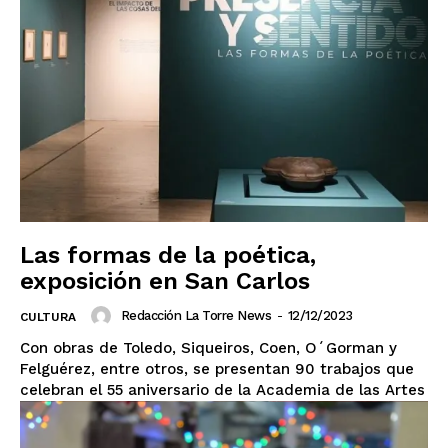
Guanajuato
Guerrero
Hidalgo
Jalisco
Michoacán
Zacatecas
Yucatán
Veracruz
Tlaxcala
Tamaulipas
Tabasco
Sonora
Sinaloa
San Luis Potosí
Quintana Roo
Querétaro
Puebla
Oaxaca
Nuevo León
Nayarit
Morelos
Las formas de la poética,
exposición en San Carlos
Redacción La Torre News
-
12/12/2023
CULTURA
Con obras de Toledo, Siqueiros, Coen, O´Gorman y
Felguérez, entre otros, se presentan 90 trabajos que
celebran el 55 aniversario de la Academia de las Artes