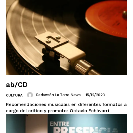
SUSCRIBIRSE
ab/CD
Estados
Redacción La Torre News
-
15/12/2023
CULTURA
Recomendaciones musicales en diferentes formatos a
Aguascalientes
Baja California
cargo del crítico y promotor Octavio Echávarri
Baja California Sur
Campeche
Chiapas
Chihuahua
Ciudad de México
Coahuila
Colima
Durango
Estado de México