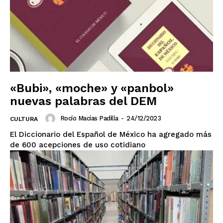
Tlaxcala
Tamaulipas
Tabasco
Sonora
Sinaloa
San Luis Potosí
Quintana Roo
Querétaro
Puebla
Oaxaca
Nuevo León
Nayarit
Morelos
«Bubi», «moche» y «panbol»
nuevas palabras del DEM
Rocío Macías Padilla
-
24/12/2023
CULTURA
El Diccionario del Español de México ha agregado más
de 600 acepciones de uso cotidiano