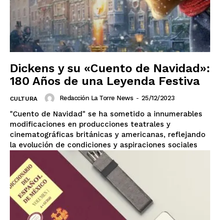
Dickens y su «Cuento de Navidad»:
180 Años de una Leyenda Festiva
SUSCRIBIRSE
Redacción La Torre News
-
25/12/2023
CULTURA
"Cuento de Navidad" se ha sometido a innumerables
modificaciones en producciones teatrales y
Estados
cinematográficas británicas y americanas, reflejando
la evolución de condiciones y aspiraciones sociales
Aguascalientes
Baja California
Baja California Sur
Campeche
Chiapas
Chihuahua
Ciudad de México
Coahuila
Colima
Durango
Estado de México
Guanajuato
Guerrero
Hidalgo
Jalisco
Michoacán
Zacatecas
Yucatán
Veracruz