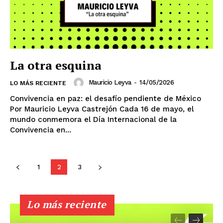
Querétaro
Puebla
Oaxaca
Nuevo León
Nayarit
Morelos
La otra esquina
Mauricio Leyva
-
14/05/2026
LO MÁS RECIENTE
Convivencia en paz: el desafío pendiente de México
Por Mauricio Leyva Castrejón Cada 16 de mayo, el
mundo conmemora el Día Internacional de la
Convivencia en...
1
2
3
Lo más reciente