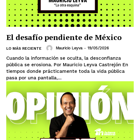
El desafío pendiente de México
SUSCRIBIRSE
Mauricio Leyva
-
19/05/2026
LO MÁS RECIENTE
Cuando la información se oculta, la desconfianza
pública se erosiona. Por Mauricio Leyva Castrejón En
Estados
tiempos donde prácticamente toda la vida pública
pasa por una pantalla,...
Aguascalientes
Baja California
Baja California Sur
Campeche
Chiapas
Chihuahua
Ciudad de México
Coahuila
Colima
Durango
Estado de México
Guanajuato
Guerrero
Hidalgo
Jalisco
Michoacán
Zacatecas
Yucatán
Veracruz
Tlaxcala
Tamaulipas
Tabasco
Sonora
Sinaloa
San Luis Potosí
Quintana Roo