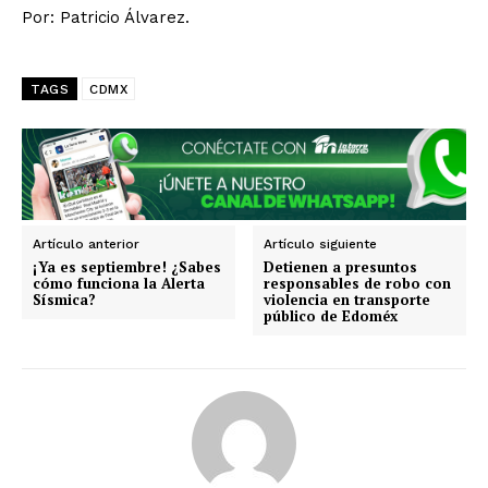
Por: Patricio Álvarez.
TAGS
CDMX
SUSCRIBIRSE
Artículo anterior
Artículo siguiente
¡Ya es septiembre! ¿Sabes
Detienen a presuntos
cómo funciona la Alerta
responsables de robo con
Sísmica?
violencia en transporte
público de Edoméx
Estados
Aguascalientes
Baja California
Baja California Sur
Campeche
Chiapas
Chihuahua
Ciudad de México
Coahuila
Colima
Durango
Estado de México
Guanajuato
Guerrero
Hidalgo
Jalisco