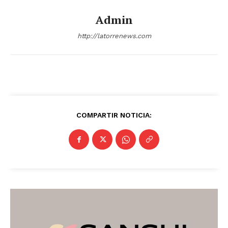
Michoacán
Zacatecas
Yucatán
Veracruz
Admin
Tlaxcala
Tamaulipas
Tabasco
Sonora
Sinaloa
San Luis Potosí
Quintana Roo
http://latorrenews.com
Querétaro
Puebla
Oaxaca
Nuevo León
Nayarit
Morelos
COMPARTIR NOTICIA: