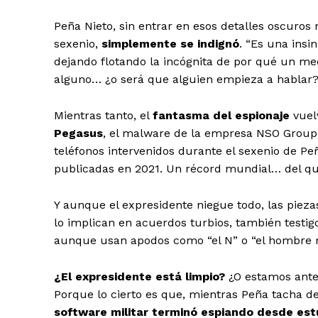
SUSCRIB
Peña Nieto, sin entrar en esos detalles oscuro
sexenio,
simplemente se indignó
. “Es una insi
dejando flotando la incógnita de por qué un med
alguno… ¿o será que alguien empieza a hablar
Mientras tanto, el
fantasma del espionaje
vuelv
Pegasus
, el malware de la empresa NSO Group
teléfonos intervenidos durante el sexenio de Pe
publicadas en 2021. Un récord mundial… del qu
Y aunque el expresidente niegue todo, las piez
lo implican en acuerdos turbios, también testig
aunque usan apodos como “el N” o “el hombre 
¿El expresidente está limpio?
¿O estamos ante
Porque lo cierto es que, mientras Peña tacha de
software militar terminó espiando desde est