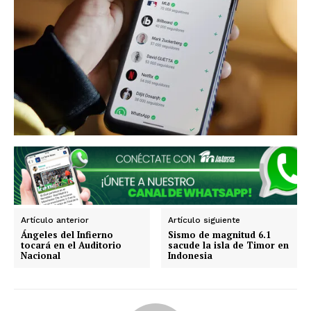
SUSCRIBIRSE
Artículo anterior
Artículo siguiente
Ángeles del Infierno
Sismo de magnitud 6.1
Estados
tocará en el Auditorio
sacude la isla de Timor en
Nacional
Indonesia
Aguascalientes
Baja California
Baja California Sur
Campeche
Chiapas
Chihuahua
Ciudad de México
Coahuila