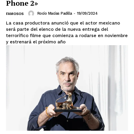
Phone 2»
Rocío Macías Padilla
-
19/09/2024
FAMOSOS
La casa productora anunció que el actor mexicano
será parte del elenco de la nueva entrega del
terrorífico filme que comienza a rodarse en noviembre
y estrenará el próximo año
SUSCRIBIRSE
Estados
Aguascalientes
Baja California
Baja California Sur
Campeche
Chiapas
Chihuahua
Ciudad de México
Coahuila