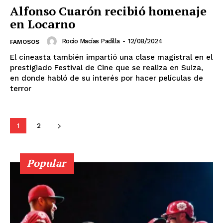
Colima
Durango
Estado de México
Alfonso Cuarón recibió homenaje
Guanajuato
Guerrero
Hidalgo
Jalisco
en Locarno
Michoacán
Zacatecas
Yucatán
Veracruz
Tlaxcala
Tamaulipas
Tabasco
Sonora
Rocío Macías Padilla
-
12/08/2024
FAMOSOS
Sinaloa
San Luis Potosí
Quintana Roo
El cineasta también impartió una clase magistral en el
Querétaro
Puebla
Oaxaca
Nuevo León
prestigiado Festival de Cine que se realiza en Suiza,
Nayarit
Morelos
en donde habló de su interés por hacer películas de
terror
1
2
Popular